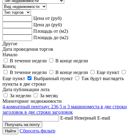
Цена от (руб)
Цена до (руб)
Площадь от (м2)
Площадь до (м2)
Другое
Дата проведения торгов
Начало
В течение недели
В конце недели
Конец
В течение недели
В конце недели
Еще пункт
Еще пункт
Выбранный пункт
Так будут выглядеть
пункты в две строки
Дата публикации лота
За неделю
За месяц
Мониторинг недвижимости
4-комнатный пентхаус 236,5 и 3 машиноместа в две строки
заголовок в две строки заголовок
E-mail
Неверный E-mail
Сбросить фильтр