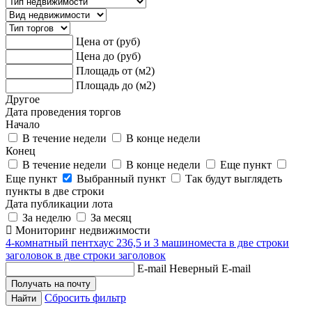
Цена от (руб)
Цена до (руб)
Площадь от (м2)
Площадь до (м2)
Другое
Дата проведения торгов
Начало
В течение недели
В конце недели
Конец
В течение недели
В конце недели
Еще пункт
Еще пункт
Выбранный пункт
Так будут выглядеть
пункты в две строки
Дата публикации лота
За неделю
За месяц
Мониторинг недвижимости
4-комнатный пентхаус 236,5 и 3 машиноместа в две строки
заголовок в две строки заголовок
E-mail
Неверный E-mail
Сбросить фильтр