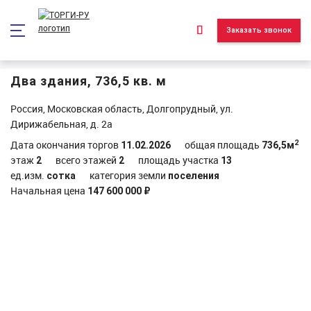
*/ ?>
Заказать звонок
Два здания, 736,5 кв. м
Россия, Московская область, Долгопрудный, ул.
Дирижабельная, д. 2а
2
Дата окончания торгов
общая площадь
11.02.2026
736,5м
этаж
всего этажей
площадь участка
2
2
13
ед.изм.
категория земли
сотка
поселения
Начальная цена
147 600 000 ₽
Объект реализован и находится в архиве