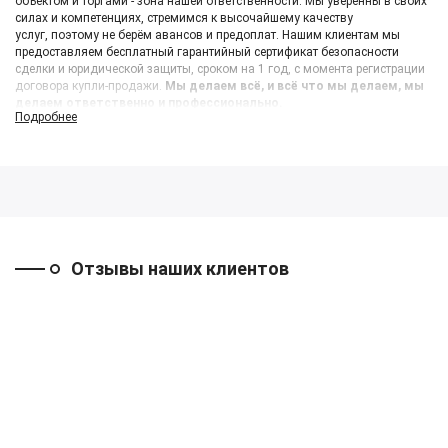
объектом и торгами - зона нашей ответственности. Мы уверенны в своих
силах и компетенциях, стремимся к высочайшему качеству
услуг, поэтому не берём авансов и предоплат. Нашим клиентам мы
предоставляем бесплатный гарантийный сертификат безопасности
сделки и юридической защиты, сроком на 1 год, с момента регистрации
договора купли-продажи.
Мы делаем всё, и всё что мы делаем, мы
делаем ответственно и профессионально.
Подробнее
Отзывы наших клиентов
Набережные
Москва
Новосибирск
Челны
((Оспаривание
((Продажа
результатов
офисного этажа
((Покупка склада с
торгов))
через аукцион))
рампой))
18 марта 2026
11 февраля
30 октября 2025