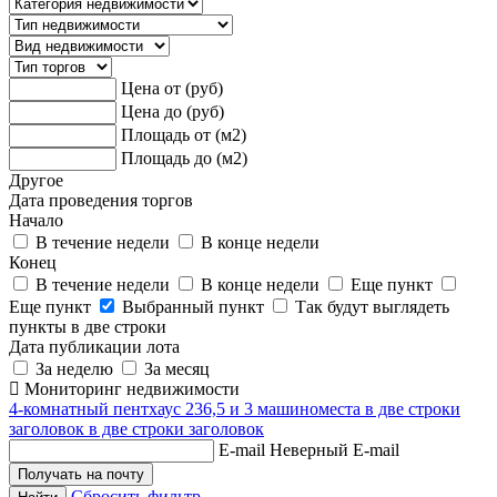
Цена от (руб)
Цена до (руб)
Площадь от (м2)
Площадь до (м2)
Другое
Дата проведения торгов
Начало
В течение недели
В конце недели
Конец
В течение недели
В конце недели
Еще пункт
Еще пункт
Выбранный пункт
Так будут выглядеть
пункты в две строки
Дата публикации лота
За неделю
За месяц
Мониторинг недвижимости
4-комнатный пентхаус 236,5 и 3 машиноместа в две строки
заголовок в две строки заголовок
E-mail
Неверный E-mail
Сбросить фильтр