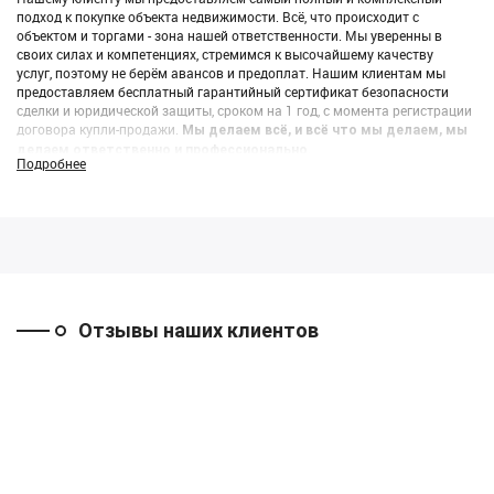
подход к покупке объекта недвижимости. Всё, что происходит с
объектом и торгами - зона нашей ответственности. Мы уверенны в
своих силах и компетенциях, стремимся к высочайшему качеству
услуг, поэтому не берём авансов и предоплат. Нашим клиентам мы
предоставляем бесплатный гарантийный сертификат безопасности
сделки и юридической защиты, сроком на 1 год, с момента регистрации
договора купли-продажи.
Мы делаем всё, и всё что мы делаем, мы
делаем ответственно и профессионально.
Подробнее
Отзывы наших клиентов
Набережные
Москва
Новосибирск
Челны
((Оспаривание
((Продажа
результатов
офисного этажа
((Покупка склада с
торгов))
через аукцион))
рампой))