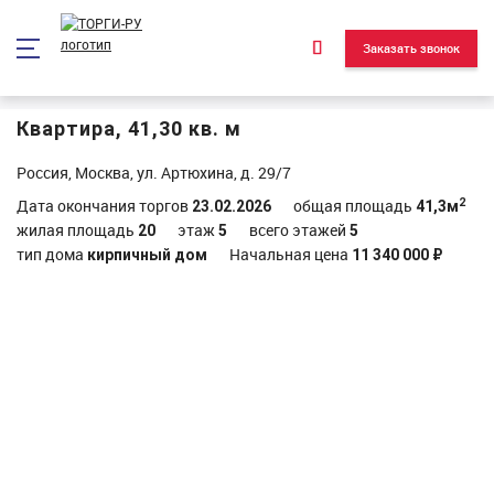
*/ ?>
Заказать звонок
Квартира, 41,30 кв. м
Россия, Москва, ул. Артюхина, д. 29/7
2
Дата окончания торгов
общая площадь
23.02.2026
41,3м
жилая площадь
этаж
всего этажей
20
5
5
тип дома
Начальная цена
кирпичный дом
11 340 000 ₽
Объект реализован и находится в архиве