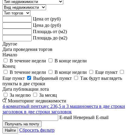
Цена от (руб)
Цена до (руб)
Площадь от (м2)
Площадь до (м2)
Другое
Дата проведения торгов
Начало
В течение недели
В конце недели
Конец
В течение недели
В конце недели
Еще пункт
Еще пункт
Выбранный пункт
Так будут выглядеть
пункты в две строки
Дата публикации лота
За неделю
За месяц
Мониторинг недвижимости
4-комнатный пентхаус 236,5 и 3 машиноместа в две строки
заголовок в две строки заголовок
E-mail
Неверный E-mail
Сбросить фильтр