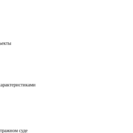
бъекты
характеристиками
итражном суде