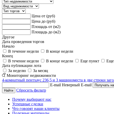
Цена от (руб)
Цена до (руб)
Площадь от (м2)
Площадь до (м2)
Другое
Дата проведения торгов
Начало
В течение недели
В конце недели
Конец
В течение недели
В конце недели
Еще пункт
Еще
Дата публикации лота
За неделю
За месяц
Мониторинг недвижимости
4-комнатный пентхаус 236,5 и 3 машиноместа в две строки заго
E-mail
Неверный E-mail
Сбросить фильтр
Почему выбирают нас
Успешные сделки
Что говорят наши клиенты
Полезные материалы