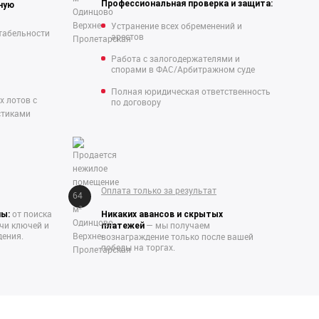
Профессиональная проверка и защита:
ную
Устранение всех обременений и
табельности
арестов
Работа с залогодержателями и
спорами в ФАС/Арбитражном суде
Полная юридическая ответственность
х лотов с
по договору
стиками
Оплата только за результат
от поиска
пы:
Никаких авансов и скрытых
ачи ключей и
— мы получаем
платежей
ения.
вознаграждение только после вашей
победы на торгах.