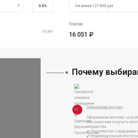
Платеж
10
лет
16 051
₽
Почему выбира
Оформляем ипотеку
Оформление ипотеки «под к
Мы помогаем получить ипоте
имущества.
✔️ Партнёрство с ведущими
✔️ Индивидуальные ипотечн