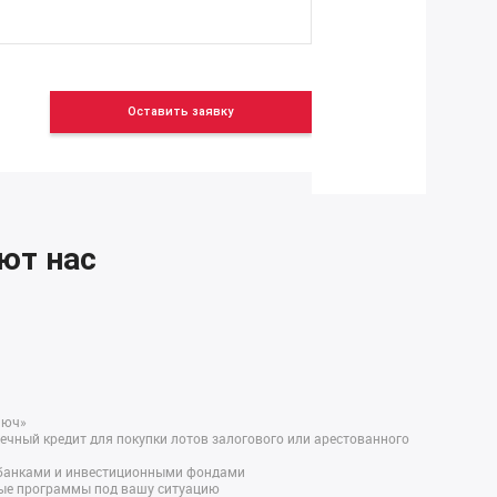
Оставить заявку
ют нас
люч»
чный кредит для покупки лотов залогового или арестованного
 банками и инвестиционными фондами
ые программы под вашу ситуацию