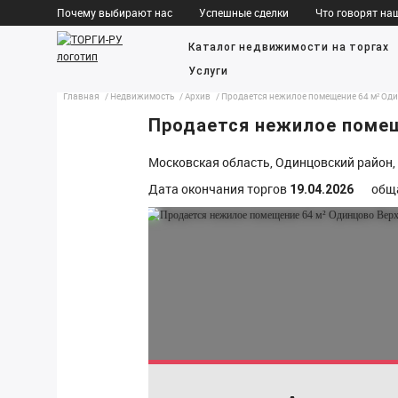
*/ ?>
Почему выбирают нас
Успешные сделки
Что говорят на
Каталог недвижимости на торгах
Услуги
Главная
Недвижимость
Архив
Продается нежилое помещение 64 м² Од
Продается нежилое помещ
Московская область, Одинцовский район, 
Дата окончания торгов
общ
19.04.2026