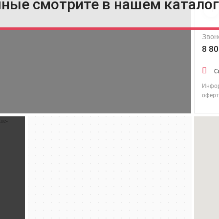
чные смотрите в нашем катало
Звон
8 80
С
Инфор
офер