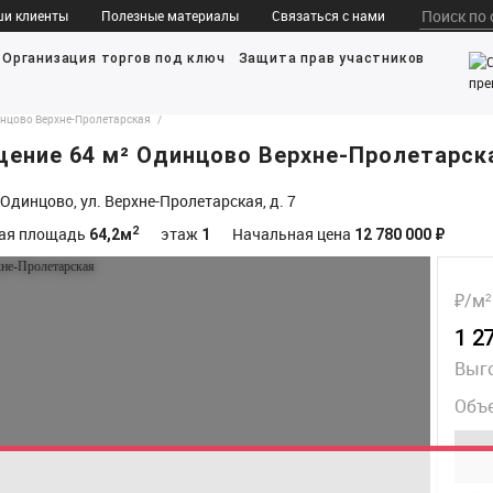
ши клиенты
Полезные материалы
Связаться с нами
Организация торгов под ключ
Защита прав участников
инцово Верхне-Пролетарская
ение 64 м² Одинцово Верхне-Пролетарск
Одинцово, ул. Верхне-Пролетарская, д. 7
2
ая площадь
этаж
Начальная цена
64,2м
1
12 780 000 ₽
₽/м²
1 2
Выг
Объе