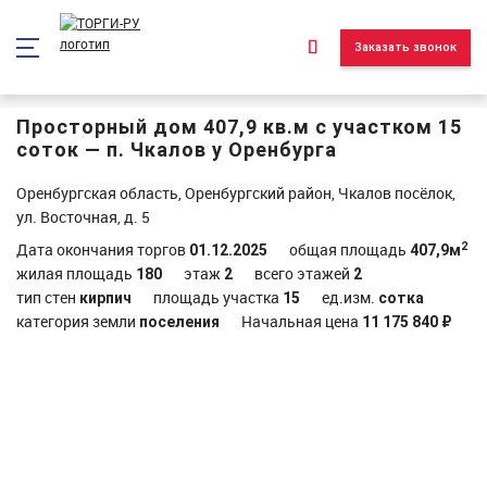
*/ ?>
Заказать звонок
Просторный дом 407,9 кв.м с участком 15
соток — п. Чкалов у Оренбурга
Оренбургская область, Оренбургский район, Чкалов посёлок,
ул. Восточная, д. 5
2
Дата окончания торгов
общая площадь
01.12.2025
407,9м
жилая площадь
этаж
всего этажей
180
2
2
тип стен
площадь участка
ед.изм.
кирпич
15
сотка
категория земли
Начальная цена
поселения
11 175 840 ₽