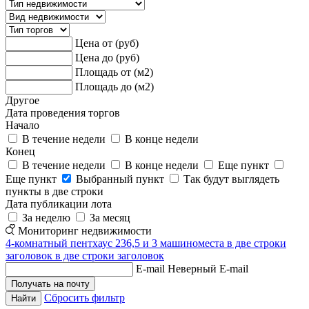
Цена от (руб)
Цена до (руб)
Площадь от (м2)
Площадь до (м2)
Другое
Дата проведения торгов
Начало
В течение недели
В конце недели
Конец
В течение недели
В конце недели
Еще пункт
Еще пункт
Выбранный пункт
Так будут выглядеть
пункты в две строки
Дата публикации лота
За неделю
За месяц
Мониторинг недвижимости
4-комнатный пентхаус 236,5 и 3 машиноместа в две строки
заголовок в две строки заголовок
E-mail
Неверный E-mail
Сбросить фильтр