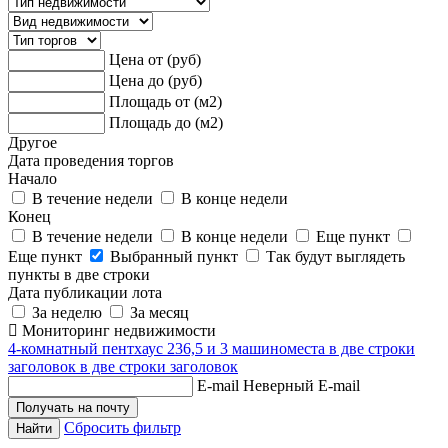
Цена от (руб)
Цена до (руб)
Площадь от (м2)
Площадь до (м2)
Другое
Дата проведения торгов
Начало
В течение недели
В конце недели
Конец
В течение недели
В конце недели
Еще пункт
Еще пункт
Выбранный пункт
Так будут выглядеть
пункты в две строки
Дата публикации лота
За неделю
За месяц
Мониторинг недвижимости
4-комнатный пентхаус 236,5 и 3 машиноместа в две строки
заголовок в две строки заголовок
E-mail
Неверный E-mail
Сбросить фильтр