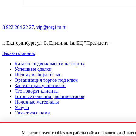
ТОРГИ-РУ — мы находим лучшее соотноше
коммерческой недвижимости.
8 922 204 22 27
,
vip@torgi-ru.ru
г. Екатеринбург, ул. Б. Ельцина, 1а, БЦ "Президент"
Заказать звонок
Каталог недвижимости на торгах
Успешные сделки
Почему выбирают нас
Организация торгов под ключ
Защита прав участников
Что говорят клиенты
Готовые решения для инвесторов
Полезные материалы
Услуги
Связаться с нами
Подача заявки на торги под ключ
Как участвовать в торгах
©2017-2026 TORGI-RU.RU Все права защищены
Мы используем cookies для работы сайта и аналитики (Яндек