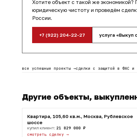
Хотите объект с такой же экономикой? 
Цена покупки:
56 458 350 руб
юридическую чистоту и проведём сделку
России.
Выгода клиента:
28 941 650 руб
Экономия:
34%
от рыночной стоимости
+7 (922) 204-22-27
услуга «Выкуп 
Что сделали мы:
Провели полный юридический анализ объ
все успешные проекты
→
сделки с защитой в ФАС и
Оценили арендный потенциал и ликвидно
Подготовили клиента к участию в торгах
Обеспечили полное сопровождение сделк
Другие объекты, выкуплен
Результат:
Квартира, 105,60 кв.м., Москва, Рублевское
Клиент стал собственником качественного и
шоссе
купил клиент:
21 829 000 ₽
существенной экономией и возможностью бы
смотреть сделку
→