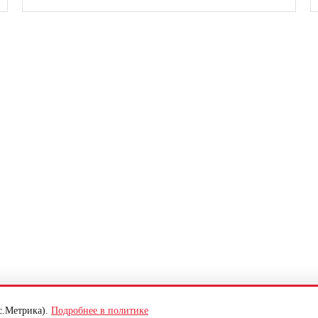
ние цены и качества на рынке
с.Метрика).
Подробнее в политике