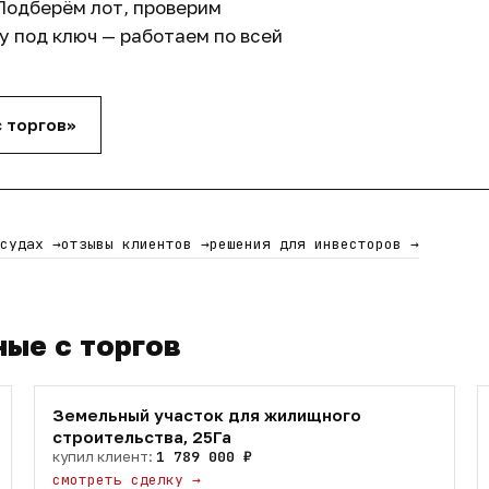
Подберём лот, проверим
 под ключ — работаем по всей
с торгов»
екта
 судах
→
отзывы клиентов
→
решения для инвесторов
→
сть
и до регистрации собственности
ные с торгов
Земельный участок для жилищного
 ликвидного коммерческого объекта в Сочи с
строительства, 25Га
купил клиент:
1 789 000 ₽
строй монетизации за счёт сдачи в аренду.
смотреть сделку
→