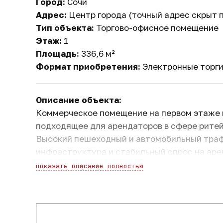
Город:
Сочи
Адрес:
Центр города (точный адрес скрыт 
Тип объекта:
Торгово-офисное помещение
Этаж:
1
Площадь:
336,6 м²
Формат приобретения:
Электронные торг
Описание объекта:
Коммерческое помещение на первом этаже в
подходящее для арендаторов в сфере ритей
Высокий пешеходный и автомобильный траф
инфраструктура и стабильный спрос на ар
инвестиционную привлекательность.
показать описание полностью
Финансовые параметры сделки:
Рыночная стоимость:
85 400 000 руб