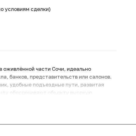
по условиям сделки)
и
 оживлённой части Сочи, идеально
ла, банков, представительств или салонов.
ик, удобные подъездные пути, развитая
енду обеспечивают объекту высокую