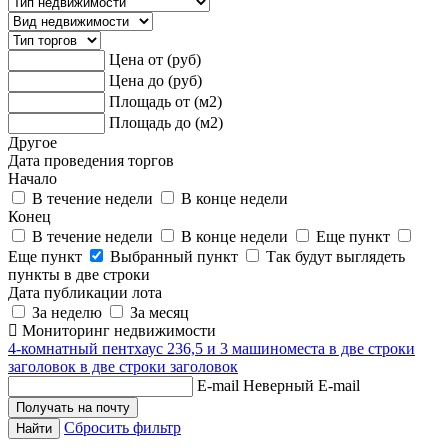
Цена от (руб)
Цена до (руб)
Площадь от (м2)
Площадь до (м2)
Другое
Дата проведения торгов
Начало
В течение недели
В конце недели
Конец
В течение недели
В конце недели
Еще пункт
Еще пункт
Выбранный пункт
Так будут выглядеть
пункты в две строки
Дата публикации лота
За неделю
За месяц
Мониторинг недвижимости
4-комнатный пентхаус 236,5 и 3 машиноместа в две строки
заголовок в две строки заголовок
E-mail
Неверный E-mail
Сбросить фильтр