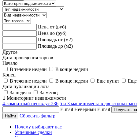
Цена от (руб)
Цена до (руб)
Площадь от (м2)
Площадь до (м2)
Другое
Дата проведения торгов
Начало
В течение недели
В конце недели
Конец
В течение недели
В конце недели
Еще пункт
Еще
Дата публикации лота
За неделю
За месяц
Мониторинг недвижимости
4-комнатный пентхаус 236,5 и 3 машиноместа в две строки заго
E-mail
Неверный E-mail
Сбросить фильтр
Почему выбирают нас
Успешные сделки