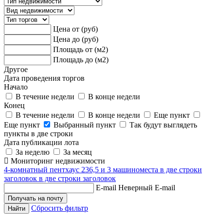
Цена от (руб)
Цена до (руб)
Площадь от (м2)
Площадь до (м2)
Другое
Дата проведения торгов
Начало
В течение недели
В конце недели
Конец
В течение недели
В конце недели
Еще пункт
Еще пункт
Выбранный пункт
Так будут выглядеть
пункты в две строки
Дата публикации лота
За неделю
За месяц
Мониторинг недвижимости
4-комнатный пентхаус 236,5 и 3 машиноместа в две строки
заголовок в две строки заголовок
E-mail
Неверный E-mail
Сбросить фильтр