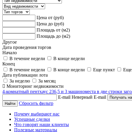
Цена от (руб)
Цена до (руб)
Площадь от (м2)
Площадь до (м2)
Другое
Дата проведения торгов
Начало
В течение недели
В конце недели
Конец
В течение недели
В конце недели
Еще пункт
Еще
Дата публикации лота
За неделю
За месяц
Мониторинг недвижимости
4-комнатный пентхаус 236,5 и 3 машиноместа в две строки заго
E-mail
Неверный E-mail
Сбросить фильтр
Почему выбирают нас
Успешные сделки
Что говорят наши клиенты
Полезные материалы