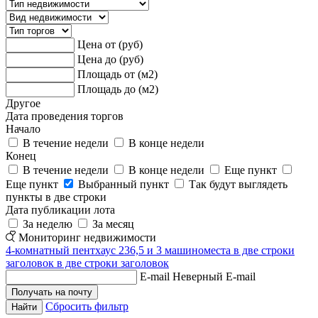
Цена от (руб)
Цена до (руб)
Площадь от (м2)
Площадь до (м2)
Другое
Дата проведения торгов
Начало
В течение недели
В конце недели
Конец
В течение недели
В конце недели
Еще пункт
Еще пункт
Выбранный пункт
Так будут выглядеть
пункты в две строки
Дата публикации лота
За неделю
За месяц
Мониторинг недвижимости
4-комнатный пентхаус 236,5 и 3 машиноместа в две строки
заголовок в две строки заголовок
E-mail
Неверный E-mail
Сбросить фильтр