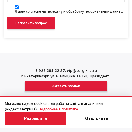
Я даю согласие на передачу и обработку персональных данных
8 922 204 22 27
,
vip@torgi-ru.ru
г. Екатеринбург, ул. Б. Ельцина, 1а, БЦ "Президент"
Заказать звонок
Мы используем cookies для работы сайта и аналитики
(Яндекс.Метрика).
Подробнее в политике
Подача заявки на торги под ключ
Как участвовать в торгах
Политика конфиденциальности компании
Разрешить
Отклонить
©2017-2026 TORGI-RU.RU Все права защищены