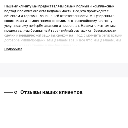
Нашему клиенту мы предоставляем самый полный и комплексный
подход к покупке объекта недвижимости. Всё, что происходит с
объектом и торгами - зона нашей ответственности. Мы уверенны в
своих силах и компетенциях, стремимся к высочайшему качеству
услуг, поэтому не берём авансов и предоплат. Нашим клиентам мы
предоставляем бесплатный гарантийный сертификат безопасности
сделки и юридической защиты, сроком на 1 год, с момента регистрации
договора купли-продажи.
Мы делаем всё, и всё что мы делаем, мы
делаем ответственно и профессионально.
Подробнее
Отзывы наших клиентов
Набережные
Москва
Новосибирск
Челны
((Оспаривание
((Продажа
результатов
офисного этажа
((Покупка склада с