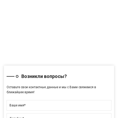
Лидия
провели
Финансовый
Ильдар
повторно —
директор
Директор
выиграли
логистической
мы.
компании
Вадим
Участник
торгов
Возникли вопросы?
Оставьте свои контактные данные и мы с Вами свяжемся в
ближайшее время!
Ваше имя*