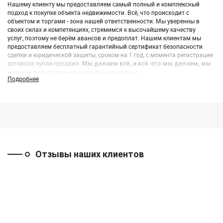
Нашему клиенту мы предоставляем самый полный и комплексный
подход к покупке объекта недвижимости. Всё, что происходит с
объектом и торгами - зона нашей ответственности. Мы уверенны в
своих силах и компетенциях, стремимся к высочайшему качеству
услуг, поэтому не берём авансов и предоплат. Нашим клиентам мы
предоставляем бесплатный гарантийный сертификат безопасности
сделки и юридической защиты, сроком на 1 год, с момента регистрации
договора купли-продажи.
Мы делаем всё, и всё что мы делаем, мы
делаем ответственно и профессионально.
Подробнее
Отзывы наших клиентов
Набережные
Москва
Новосибирск
Челны
((Оспаривание
((Продажа
результатов
офисного этажа
((Покупка склада с
торгов))
через аукцион))