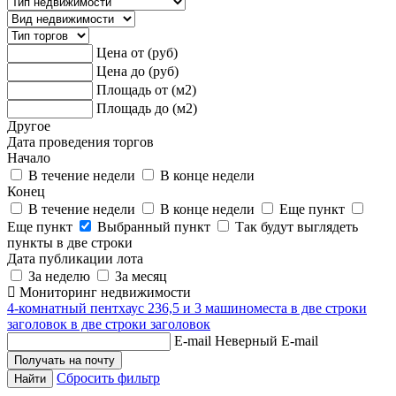
Цена от (руб)
Цена до (руб)
Площадь от (м2)
Площадь до (м2)
Другое
Дата проведения торгов
Начало
В течение недели
В конце недели
Конец
В течение недели
В конце недели
Еще пункт
Еще пункт
Выбранный пункт
Так будут выглядеть
пункты в две строки
Дата публикации лота
За неделю
За месяц
Мониторинг недвижимости
4-комнатный пентхаус 236,5 и 3 машиноместа в две строки
заголовок в две строки заголовок
E-mail
Неверный E-mail
Сбросить фильтр