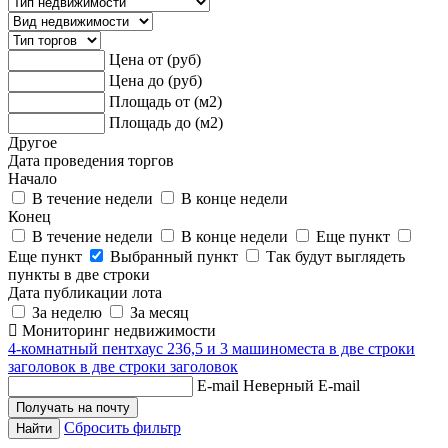
Цена от (руб)
Цена до (руб)
Площадь от (м2)
Площадь до (м2)
Другое
Дата проведения торгов
Начало
В течение недели
В конце недели
Конец
В течение недели
В конце недели
Еще пункт
Еще пункт
Выбранный пункт
Так будут выглядеть
пункты в две строки
Дата публикации лота
За неделю
За месяц
Мониторинг недвижимости
4-комнатный пентхаус 236,5 и 3 машиноместа в две строки
заголовок в две строки заголовок
E-mail
Неверный E-mail
Сбросить фильтр