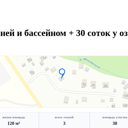
ней и бассейном + 30 соток у о
жилая площадь
всего этажей
площадь участка
120 м²
3
30