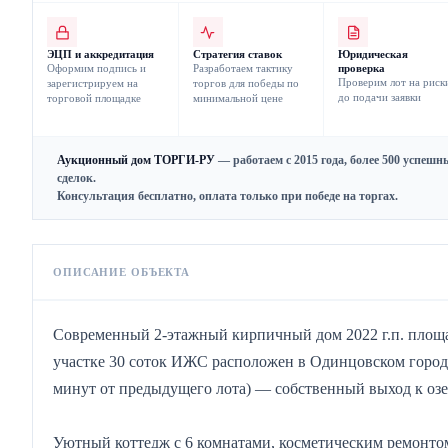
ЭЦП и аккредитация
Стратегия ставок
Юридическая
Оформим подпись и
Разработаем тактику
проверка
Проверим лот на риск
зарегистрируем на
торгов для победы по
до подачи заявки
торговой площадке
минимальной цене
Аукционный дом ТОРГИ-РУ
— работаем с 2015 года, более 500 успешн
сделок.
Консультация бесплатно, оплата только при победе на торгах.
ОПИСАНИЕ ОБЪЕКТА
Современный 2-этажный кирпичный дом 2022 г.п. площадь
участке 30 соток ИЖС расположен в Одинцовском городс
минут от предыдущего лота) — собственный выход к озе
Уютный коттедж с 6 комнатами, косметическим ремонтом 