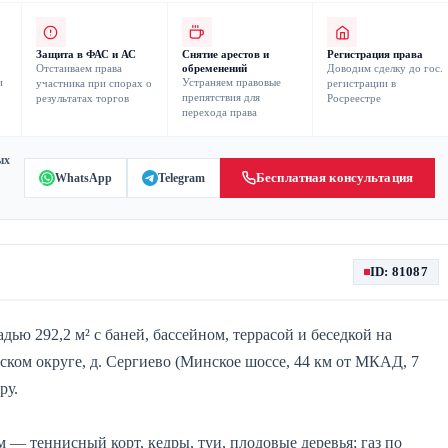
Защита в ФАС и АС
Снятие арестов и
Регистрация права
Отстаиваем права
обременений
Доводим сделку до гос.
и
Устраняем правовые
участника при спорах о
регистрации в
препятствия для
результатах торгов
Росреестре
перехода права
ых
Бесплатная консультация
WhatsApp
Telegram
ID: 81087
ю 292,2 м² с баней, бассейном, террасой и беседкой на
ком округе, д. Сергиево (Минское шоссе, 44 км от МКАД, 7
ру.
— теннисный корт, кедры, туи, плодовые деревья; газ по