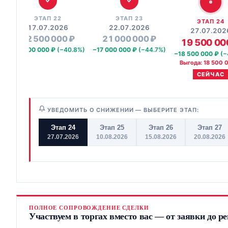
ЭТАП 22
ЭТАП 23
ЭТАП 24
17.07.2026
22.07.2026
27.07.202
22 500 000 ₽
21 000 000 ₽
19 500 00
%)
−15 500 000 ₽
(−40.8%)
−17 000 000 ₽
(−44.7%)
−18 500 000 ₽
(−
Выгода: 18 500 
СЕЙЧАС
УВЕДОМИТЬ О СНИЖЕНИИ — ВЫБЕРИТЕ ЭТАП:
Этап 24
Этап 25
Этап 26
Этап 27
27.07.2026
10.08.2026
15.08.2026
20.08.2026
ПОЛНОЕ СОПРОВОЖДЕНИЕ СДЕЛКИ
Участвуем в торгах вместо вас — от заявки до р