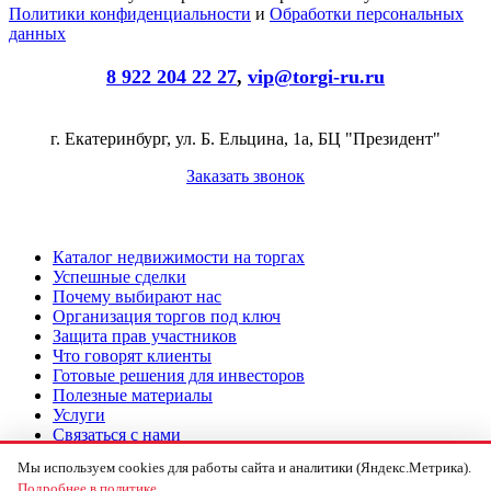
Политики конфиденциальности
и
Обработки персональных
данных
8 922 204 22 27
,
vip@torgi-ru.ru
г. Екатеринбург, ул. Б. Ельцина, 1а, БЦ "Президент"
Заказать звонок
Каталог недвижимости на торгах
Успешные сделки
Почему выбирают нас
Организация торгов под ключ
Защита прав участников
Что говорят клиенты
Готовые решения для инвесторов
Полезные материалы
Услуги
Связаться с нами
Мы используем cookies для работы сайта и аналитики (Яндекс.Метрика).
Подача заявки на торги под ключ
Как участвовать в торгах
Подробнее в политике