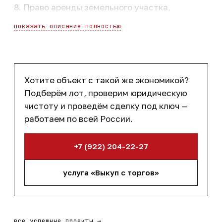
8. Право аренды земельного участка,
площадью 2 130 кв. м, категория земель:
показать описание полностью
земли населенных пунктов, разрешенное
использование: для эксплуатации базы
оптово-розничной торговли, срок аренды по
21.12.2060 г.
Хотите объект с такой же экономикой?
Подберём лот, проверим юридическую
Адрес: Краснодарский край, г. Краснодар,
чистоту и проведём сделку под ключ —
Центральный округ, Школьный микрорайон,
работаем по всей России.
ул. Тихорецкая, д. 27.
+7 (922) 204-22-27
услуга «Выкуп с торгов»
все успешные проекты
→