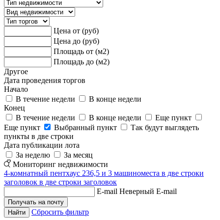
Цена от (руб)
Цена до (руб)
Площадь от (м2)
Площадь до (м2)
Другое
Дата проведения торгов
Начало
В течение недели
В конце недели
Конец
В течение недели
В конце недели
Еще пункт
Еще пункт
Выбранный пункт
Так будут выглядеть
пункты в две строки
Дата публикации лота
За неделю
За месяц
Мониторинг недвижимости
4-комнатный пентхаус 236,5 и 3 машиноместа в две строки
заголовок в две строки заголовок
E-mail
Неверный E-mail
Сбросить фильтр