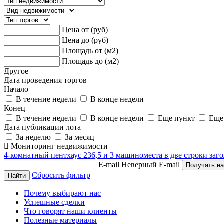
Цена от (руб)
Цена до (руб)
Площадь от (м2)
Площадь до (м2)
Другое
Дата проведения торгов
Начало
В течение недели
В конце недели
Конец
В течение недели
В конце недели
Еще пункт
Еще
Дата публикации лота
За неделю
За месяц
Мониторинг недвижимости
4-комнатный пентхаус 236,5 и 3 машиноместа в две строки заго
E-mail
Неверный E-mail
Сбросить фильтр
Почему выбирают нас
Успешные сделки
Что говорят наши клиенты
Полезные материалы