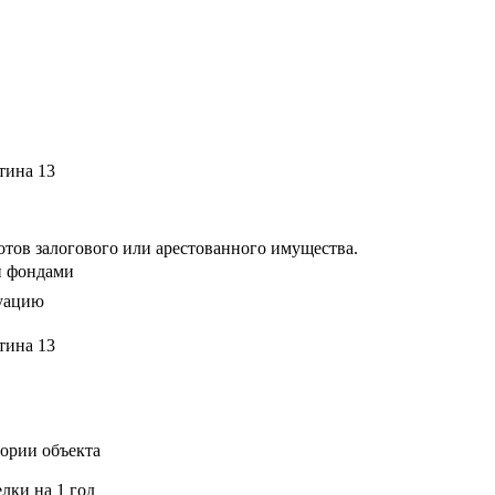
тов залогового или арестованного имущества.
и фондами
уацию
ории объекта
лки на 1 год