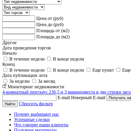
Цена от (руб)
Цена до (руб)
Площадь от (м2)
Площадь до (м2)
Другое
Дата проведения торгов
Начало
В течение недели
В конце недели
Конец
В течение недели
В конце недели
Еще пункт
Еще
Дата публикации лота
За неделю
За месяц
Мониторинг недвижимости
4-комнатный пентхаус 236,5 и 3 машиноместа в две строки заго
E-mail
Неверный E-mail
Сбросить фильтр
Почему выбирают нас
Успешные сделки
Что говорят наши клиенты
Полезные материалы