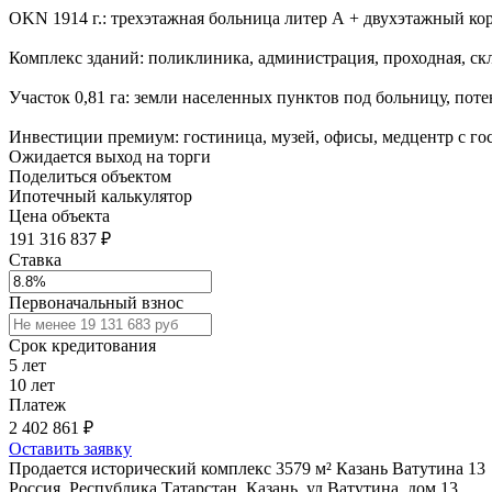
OKN 1914 г.: трехэтажная больница литер А + двухэтажный кор
Комплекс зданий: поликлиника, администрация, проходная, ск
Участок 0,81 га: земли населенных пунктов под больницу, пот
Инвестиции премиум: гостиница, музей, офисы, медцентр с г
Ожидается выход на торги
Поделиться объектом
Ипотечный калькулятор
Цена объекта
191 316 837 ₽
Ставка
Первоначальный взнос
Срок кредитования
5
лет
10
лет
Платеж
2 402 861
₽
Оставить заявку
Продается исторический комплекс 3579 м² Казань Ватутина 13
Россия, Республика Татарстан, Казань, ул Ватутина, дом 13