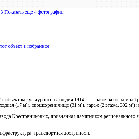
Показать еще 4 фотографии
тот объект в избранное
объектом культурного наследия 1914 г. — рабочая больница бра
оходная (17 м²), овощехранилище (31 м²), гараж (2 этажа, 302 м²) 
авода Крестовниковых, признанная памятником регионального з
инфраструктура, транспортная доступность