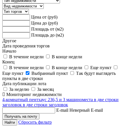
Цена от (руб)
Цена до (руб)
Площадь от (м2)
Площадь до (м2)
Другое
Дата проведения торгов
Начало
В течение недели
В конце недели
Конец
В течение недели
В конце недели
Еще пункт
Еще пункт
Выбранный пункт
Так будут выглядеть
пункты в две строки
Дата публикации лота
За неделю
За месяц
Мониторинг недвижимости
4-комнатный пентхаус 236,5 и 3 машиноместа в две строки
заголовок в две строки заголовок
E-mail
Неверный E-mail
Сбросить фильтр