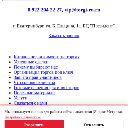
8 922 204 22 27
,
vip@torgi-ru.ru
г. Екатеринбург, ул. Б. Ельцина, 1а, БЦ "Президент"
Заказать звонок
Каталог недвижимости на торгах
Успешные сделки
Почему выбирают нас
Организация торгов под ключ
Защита прав участников
Что говорят клиенты
Готовые решения для инвесторов
Полезные материалы
Услуги
Связаться с нами
Мы используем cookies для работы сайта и аналитики (Яндекс.Метрика).
Подача заявки на торги под ключ
Как участвовать в торгах
Подробнее в политике
©2017-2026 TORGI-RU.RU Все права защищены
Разрешить
Отклонить
Политика конфиденциальности компании