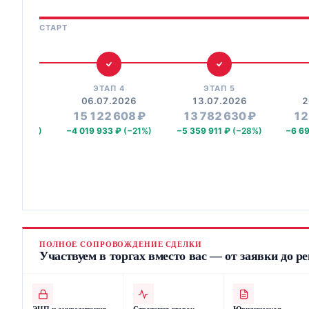
СТАРТ
П 3
ЭТАП 4
ЭТАП 5
.2026
06.07.2026
13.07.2026
2
 585 ₽
15 122 608 ₽
13 782 630 ₽
12
6 ₽
(−14%)
−4 019 933 ₽
(−21%)
−5 359 911 ₽
(−28%)
−6 6
ПОЛНОЕ СОПРОВОЖДЕНИЕ СДЕЛКИ
Участвуем в торгах вместо вас — от заявки до р