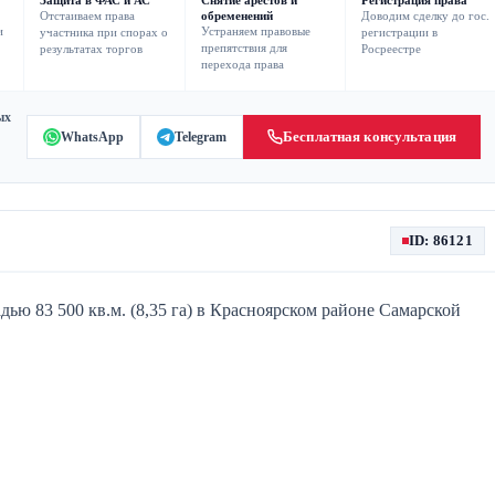
Защита в ФАС и АС
Снятие арестов и
Регистрация права
Отстаиваем права
обременений
Доводим сделку до гос.
и
Устраняем правовые
участника при спорах о
регистрации в
препятствия для
результатах торгов
Росреестре
перехода права
ых
Бесплатная консультация
WhatsApp
Telegram
ID: 86121
ью 83 500 кв.м. (8,35 га) в Красноярском районе Самарской