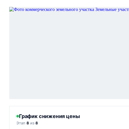
График снижения цены
Этап
8
из
8