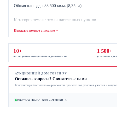
Общая площадь: 83 500 кв.м. (8,35 га)
Категория земель: земли населенных пунктов
Показать полное описание
Площадь участков: от 1 200 кв.м. до 1 365 кв.м
Преимущества объекта:
10+
1 500+
комплекс 69 участков — удобно покупать целиком
лет на рынке аукционной недвижимости
успешных сдел
Большая общая площадь 83 500 кв.м. (8,35 га) — возмож
АУКЦИОННЫЙ ДОМ ТОРГИ-РУ
Остались вопросы? Свяжитесь с нами
Категория земли населенных пунктов — разрешено стро
Консультация бесплатно — расскажем про этот лот, условия участия и сопро
Стандартная площадь участков 1 200 кв.м. — идеально д
Работаем Пн–Вс · 6:00 – 21:00 МСК
12 участков 1 287 кв.м. — дополнительные площади для 