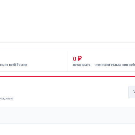
0 ₽
ок по всей России
предоплата — комиссия только при поб
ности для масштабного развития
ительство и проживание
вождение
ля загородных домов
развития