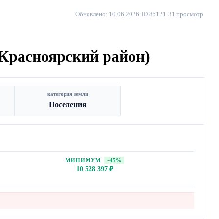
Обновлено: 10.06.2026
·
ID 86121
·
31 просмотр
 (Красноярский район)
категория земли
Поселения
МИНИМУМ
−45%
10 528 397 ₽