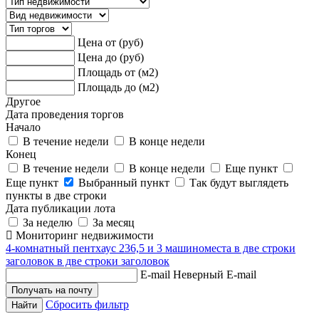
Цена от (руб)
Цена до (руб)
Площадь от (м2)
Площадь до (м2)
Другое
Дата проведения торгов
Начало
В течение недели
В конце недели
Конец
В течение недели
В конце недели
Еще пункт
Еще пункт
Выбранный пункт
Так будут выглядеть
пункты в две строки
Дата публикации лота
За неделю
За месяц
Мониторинг недвижимости
4-комнатный пентхаус 236,5 и 3 машиноместа в две строки
заголовок в две строки заголовок
E-mail
Неверный E-mail
Сбросить фильтр