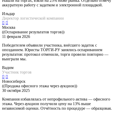
Нашли на торгах, взяли на 25% ниже рынка. Отдельно отмечу
аккуратную работу с задатком и электронной площадкой.
Ильдар
Директор логистической компании
Москва
((Оспаривание результатов торгов))
11 февраля 2026
Победителем объявили участника, внёсшего задаток с
опозданием. Юристы ТОРГИ-РУ занялись оспариванием
результатов: протокол отменили, торги провели повторно —
выиграли мы.
Вадим
Участник торгов
Новосибирск
((Продажа офисного этажа через аукцион))
30 октября 2025
Компания избавлялась от непрофильного актива — офисного
этажа. Через аукцион получили цену на 13% выше
независимой оценки. Отчётность по процедуре — образцовая.