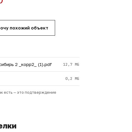
очу похожий объект
ибирь 2 _корр2_ (1).pdf
12,7 МБ
0,2 МБ
ак есть — это подтверждение
елки