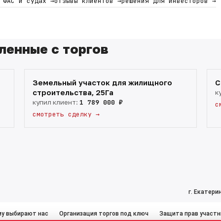
в ФАС и судах
→
отзывы клиентов
→
решения для инвесторов
→
ленные с торгов
Земельный участок для жилищного
С
строительства, 25Га
к
купил клиент:
1 789 000 ₽
с
смотреть сделку
→
г. Екатерин
у выбирают нас
Организация торгов под ключ
Защита прав участн