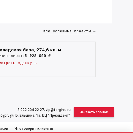
все успешные проекты
→
кладская база, 274,6 кв. м
упил клиент:
5 928 000 ₽
мотреть сделку
→
8 922 204 22 27
,
vip@torgi-ru.ru
Заказать звонок
бург, ул. Б. Ельцина, 1а, БЦ "Президент"
иков
Что говорят клиенты