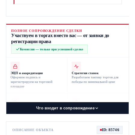
ПОЛНОЕ СОПРОВОЖДЕНИЕ СДЕЛКИ
Участвуем в торгах вместо вас — от заявки до
регистрации права
Комиссия — только при успешной сделке
ЭЦП и аккредитация
Стратегия ставок
Оформим подпись и
Разработаем тактику торгов для
зарегистрируем на торговой
победы по минимальной цене
площадке
Что входит в сопровождение
Юридическая проверка
Защита в ФАС и АС
Проверим лот на риски до подачи
Отстаиваем права участника при
заявки
спорах о результатах торгов
ID: 85746
ОПИСАНИЕ ОБЪЕКТА