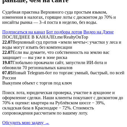
раньше, чем на сайте
Судебная практика Верховного суда простым языком,
изменения в налогах, горящие лоты с дисконтом до 70% и
инсайты рынка — 3–4 поста в неделю, без воды.
Подписаться на канал
Бот подбора лотов
Видео на Дзене
ПОСЛЕДНЕЕ В КАНАЛЕ
t.me/RealtyOnTop
22.07
Верховный суд против «земли мечты»: участки у леса и
воды могут изъять без компенсации
22.07
Если вы думаете, что собственность на землю вас
защищает — вы уже в зоне риска
19.07
Глобально прокачали сайт, запустили ИИ‑бота и
обновили 70 региональных каналов
07.05
Новый Telegram‑бот по торгам: умный, быстрый, по всей
России
Выкупим объект с торгов под ключ
Поиск лота, юридическая проверка, участие в аукционе и
оформление сделки. Наши клиенты покупают с дисконтом до
70% к оценке: квартира на Рублёвском шоссе − 39%,
складская база в Краснодаре − 72%. Стоимость
сопровождения рассчитаем по вашему лоту.
Обсудить мою задачу →