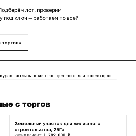
Подберём лот, проверим
 под ключ — работаем по всей
с торгов»
та: юридическую, кадастровую и
инимизации конкуренции на торгах
е клиента — от анализа объекта до
 судах
→
отзывы клиентов
→
решения для инвесторов
→
ные с торгов
е города с потенциалом роста стоимости и
да от аренды.
Земельный участок для жилищного
строительства, 25Га
купил клиент:
1 789 000 ₽