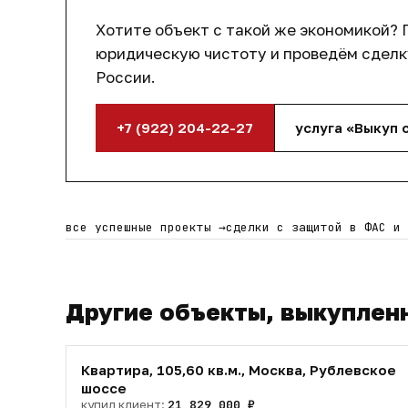
Выгода клиента:
3 777 000 руб
Хотите объект с такой же экономикой? 
Экономия:
10%
от рыночной цены
юридическую чистоту и проведём сделку
России.
Что сделали мы:
+7 (922) 204-22-27
услуга «Выкуп 
Выполнили всестороннюю проверку объек
техническую
Подготовили и реализовали стратегию м
Организовали комплексное сопровождени
все успешные проекты
→
сделки с защитой в ФАС и
регистрации права собственности
Результат:
Другие объекты, выкуплен
Клиент приобрёл ликвидный объект в центр
возможностью получения стабильного дохо
Квартира, 105,60 кв.м., Москва, Рублевское
шоссе
купил клиент:
21 829 000 ₽