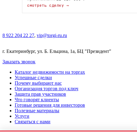
ТОРГИ-РУ — уверенность в каждой сделк
смотреть сделку
→
8 922 204 22 27
,
vip@torgi-ru.ru
г. Екатеринбург, ул. Б. Ельцина, 1а, БЦ "Президент"
Заказать звонок
Каталог недвижимости на торгах
Успешные сделки
Почему выбирают нас
Организация торгов под ключ
Защита прав участников
Что говорят клиенты
Готовые решения для инвесторов
Полезные материалы
Услуги
Связаться с нами
Подача заявки на торги под ключ
Как участвовать в торгах