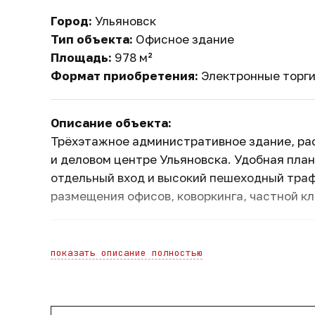
Город:
Ульяновск
Тип объекта:
Офисное здание
Площадь:
978 м²
Формат приобретения:
Электронные торг
Описание объекта:
Трёхэтажное административное здание, рас
и деловом центре Ульяновска. Удобная план
отдельный вход и высокий пешеходный тра
размещения офисов, коворкинга, частной кл
Финансовые параметры сделки:
показать описание полностью
Рыночная стоимость:
37 770 000 руб
Цена покупки:
33 993 000 руб