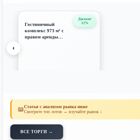
Дисконт
12%
Гостиничный
комплекс 973 м² с
правом аренды
участка 715 м², г. Ту...
‹
16 834 970 ₽
Статья с анализом рынка ниже
📖
Смотрите топ лотов → изучайте рынок ↓
ВСЕ ТОРГИ →