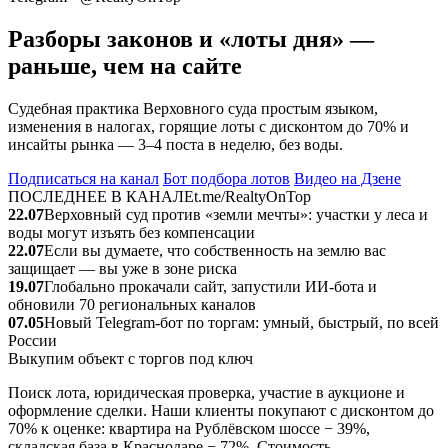
Разборы законов и «лоты дня» —
раньше, чем на сайте
Судебная практика Верховного суда простым языком,
изменения в налогах, горящие лоты с дисконтом до 70% и
инсайты рынка — 3–4 поста в неделю, без воды.
Подписаться на канал
Бот подбора лотов
Видео на Дзене
ПОСЛЕДНЕЕ В КАНАЛЕ
t.me/RealtyOnTop
22.07
Верховный суд против «земли мечты»: участки у леса и
воды могут изъять без компенсации
22.07
Если вы думаете, что собственность на землю вас
защищает — вы уже в зоне риска
19.07
Глобально прокачали сайт, запустили ИИ‑бота и
обновили 70 региональных каналов
07.05
Новый Telegram‑бот по торгам: умный, быстрый, по всей
России
Выкупим объект с торгов под ключ
Поиск лота, юридическая проверка, участие в аукционе и
оформление сделки. Наши клиенты покупают с дисконтом до
70% к оценке: квартира на Рублёвском шоссе − 39%,
складская база в Краснодаре − 72%. Стоимость