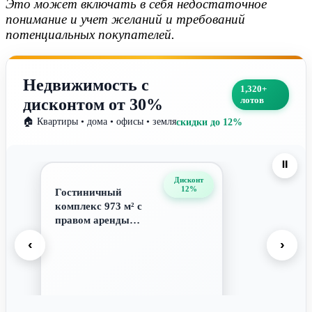
Это может включать в себя недостаточное
понимание и учет желаний и требований
потенциальных покупателей.
Недвижимость с
1,320+
лотов
дисконтом от 30%
🏠 Квартиры • дома • офисы • земля
скидки до 12%
⏸️
Дисконт
12%
Гостиничный
комплекс 973 м² с
правом аренды
участка 715 м², г. Ту...
‹
›
16 834 970 ₽