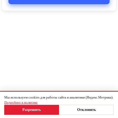
Читатели спрашивают — эксперты
Мы используем cookies для работы сайта и аналитики (Яндекс.Метрика).
Подробнее в политике
отвечают
Разрешить
Отклонить
Задать вопрос