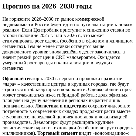
Прогноз на 2026–2030 годы
На горизонте 2026–2030 гг. рынок коммерческой
недвижимости России будет идти по пути адаптации к новым
реалиям. Если Центробанк приступит к снижению ставки во
второй половине 2025 г. или в 2026 г., это может
стимулировать рост сделок (особенно в офисном и жилищном
сегментах). Тем не менее ставки останутся выше
докризисного уровня: эпоха дешёвых денег закончилась, а
значит резкий рост цен в CRE маловероятен. Ожидается
умеренный рост аренды и капитализации в ведущих
сегментах.
Офисный сектор
к 2030 г. вероятно продолжит развитие
«ядра» – качественные центры в крупных городах, где будут
строиться штаб-квартиры и коворкинги. Однако общий спрос
может сглаживаться из-за гибридной работы; доля офисных
площадей на душу населения в регионах вырастет лишь
незначительно.
Логистика и индустрия
сохранят лидерство:
потребность в современных складах продолжит расти вместе
с e‑commerce, переделкой цепочек поставок и локализацией
производства. Девелоперы будут расширять крупные
логистические парки и технопарки (особенно вокруг городов-
миллионников).
Торговый сегмент
видит «консолидацию»: