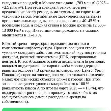
складских площадей; в Москве уже сдано 1,783 млн м² (2025 –
≈2,5 млн м²). При этом арендный рынок перегрет –
предложение растёт рекордными темпами, но спрос тоже
устойчиво высок. Рентабельные характеристики сегмента
привлекательны: арендные ставки выросли на 40–45 % за
последние годы, а средняя ставка в Москве достигла 12 500–
13 000 ₽/м² в год. Инвестиционная доходность в складах
оценивается в 11–13 %.
Важный тренд – переформатирование логистики и
комплексная инфраструктура. Проектировщики строят
«умные» складские хабы с автоматизацией, круглосуточным
доступом, развитой экосистемой (ПЭК, сортировочные
центры). Класс A складов остаётся дефицитным (в регионах
вводятся индустриальные парки и хабы с господдержкой
развития экспорта). В крупных агломерациях (Центр, Урал,
Поволжье) спрос на «последнюю милю» толкает появление
малых логистических объектов ближе к городу. При этом
заполнение существующих складов близко к 100 %
(вакантность класса A по итогам марта 2025 — ≈1,6 %), что
поддерживает рост ставок и продажу готовых объектов
арендного бизнеса (замена расходов на аренду на
собственность).