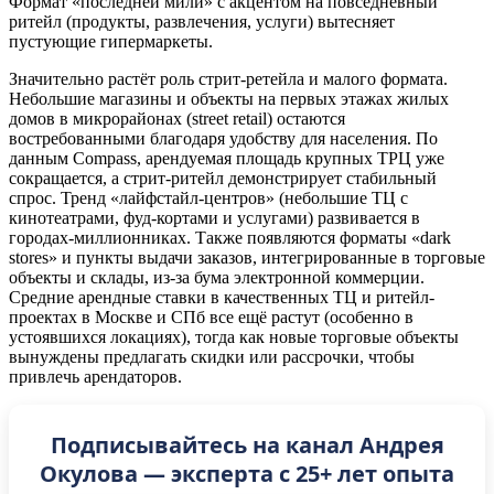
Формат «последней мили» с акцентом на повседневный
ритейл (продукты, развлечения, услуги) вытесняет
пустующие гипермаркеты.
Значительно растёт роль стрит-ретейла и малого формата.
Небольшие магазины и объекты на первых этажах жилых
домов в микрорайонах (street retail) остаются
востребованными благодаря удобству для населения. По
данным Compass, арендуемая площадь крупных ТРЦ уже
сокращается, а стрит‑ритейл демонстрирует стабильный
спрос. Тренд «лайфстайл-центров» (небольшие ТЦ с
кинотеатрами, фуд-кортами и услугами) развивается в
городах-миллионниках. Также появляются форматы «dark
stores» и пункты выдачи заказов, интегрированные в торговые
объекты и склады, из‑за бума электронной коммерции.
Средние арендные ставки в качественных ТЦ и ритейл-
проектах в Москве и СПб все ещё растут (особенно в
устоявшихся локациях), тогда как новые торговые объекты
вынуждены предлагать скидки или рассрочки, чтобы
привлечь арендаторов.
Подписывайтесь на канал Андрея
Окулова — эксперта с 25+ лет опыта