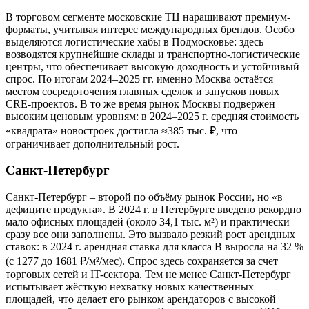
В торговом сегменте московские ТЦ наращивают премиум-
форматы, учитывая интерес международных брендов. Особо
выделяются логистические хабы в Подмосковье: здесь
возводятся крупнейшие склады и транспортно-логистические
центры, что обеспечивает высокую доходность и устойчивый
спрос. По итогам 2024–2025 гг. именно Москва остаётся
местом сосредоточения главных сделок и запусков новых
CRE-проектов. В то же время рынок Москвы подвержен
высоким ценовым уровням: в 2024–2025 г. средняя стоимость
«квадрата» новостроек достигла ≈385 тыс. ₽, что
ограничивает дополнительный рост.
Санкт-Петербург
Санкт-Петербург – второй по объёму рынок России, но «в
дефиците продукта». В 2024 г. в Петербурге введено рекордно
мало офисных площадей (около 34,1 тыс. м²) и практически
сразу все они заполнены. Это вызвало резкий рост арендных
ставок: в 2024 г. арендная ставка для класса B выросла на 32 %
(с 1277 до 1681 ₽/м²/мес). Спрос здесь сохраняется за счет
торговых сетей и IT-сектора. Тем не менее Санкт‑Петербург
испытывает жёсткую нехватку новых качественных
площадей, что делает его рынком арендаторов с высокой