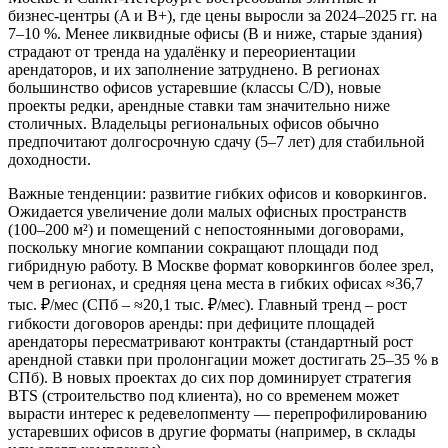
бизнес‑центры (A и B+), где цены выросли за 2024–2025 гг. на
7–10 %. Менее ликвидные офисы (B и ниже, старые здания)
страдают от тренда на удалёнку и переориентации
арендаторов, и их заполнение затруднено. В регионах
большинство офисов устаревшие (классы C/D), новые
проекты редки, арендные ставки там значительно ниже
столичных. Владельцы региональных офисов обычно
предпочитают долгосрочную сдачу (5–7 лет) для стабильной
доходности.
Важные тенденции: развитие гибких офисов и коворкингов.
Ожидается увеличение доли малых офисных пространств
(100–200 м²) и помещений с непостоянными договорами,
поскольку многие компании сокращают площади под
гибридную работу. В Москве формат коворкингов более зрел,
чем в регионах, и средняя цена места в гибких офисах ≈36,7
тыс. ₽/мес (СПб – ≈20,1 тыс. ₽/мес). Главный тренд – рост
гибкости договоров аренды: при дефиците площадей
арендаторы пересматривают контракты (стандартный рост
арендной ставки при пролонгации может достигать 25–35 % в
СПб). В новых проектах до сих пор доминирует стратегия
BTS (строительство под клиента), но со временем может
вырасти интерес к редевелопменту — перепрофилированию
устаревших офисов в другие форматы (например, в склады