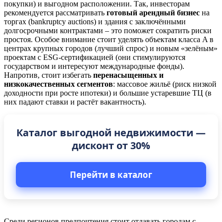
покупки) и выгодном расположении. Так, инвесторам
рекомендуется рассматривать
готовый арендный бизнес
на
торгах (bankruptcy auctions) и здания с заключёнными
долгосрочными контрактами – это поможет сократить риски
простоя. Особое внимание стоит уделять объектам класса A в
центрах крупных городов (лучший спрос) и новым «зелёным»
проектам с ESG-сертификацией (они стимулируются
государством и интересуют международные фонды).
Напротив, стоит избегать
перенасыщенных и
низкокачественных сегментов
: массовое жильё (риск низкой
доходности при росте ипотеки) и большие устаревшие ТЦ (в
них падают ставки и растёт вакантность).
Каталог выгодной недвижимости —
дисконт от 30%
Перейти в каталог
Среди регионов предпочтения стоит отдавать городам с