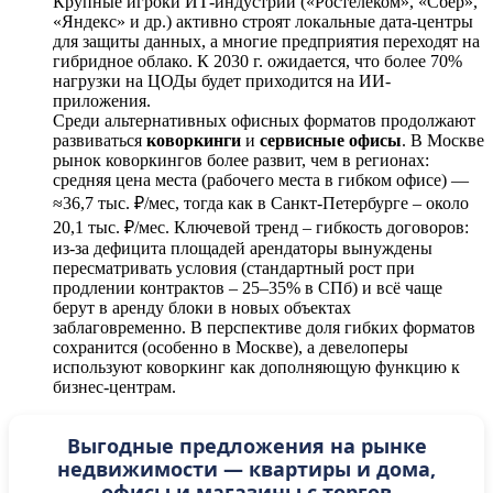
Крупные игроки ИТ-индустрии («Ростелеком», «Сбер»,
«Яндекс» и др.) активно строят локальные дата-центры
для защиты данных, а многие предприятия переходят на
гибридное облако. К 2030 г. ожидается, что более 70%
нагрузки на ЦОДы будет приходится на ИИ-
приложения.
Среди альтернативных офисных форматов продолжают
развиваться
коворкинги
и
сервисные офисы
. В Москве
рынок коворкингов более развит, чем в регионах:
средняя цена места (рабочего места в гибком офисе) —
≈36,7 тыс. ₽/мес, тогда как в Санкт-Петербурге – около
20,1 тыс. ₽/мес. Ключевой тренд – гибкость договоров:
из-за дефицита площадей арендаторы вынуждены
пересматривать условия (стандартный рост при
продлении контрактов – 25–35% в СПб) и всё чаще
берут в аренду блоки в новых объектах
заблаговременно. В перспективе доля гибких форматов
сохранится (особенно в Москве), а девелоперы
используют коворкинг как дополняющую функцию к
бизнес-центрам.
Выгодные предложения на рынке
недвижимости — квартиры и дома,
офисы и магазины с торгов