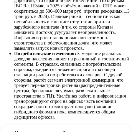
дорогими, что ограничивает инвестиции. По оценкам
IBC Real Estate, в 2025 г. объём вложений в CRE может
сократиться до 500–600 млрд руб. (против рекордных 1,3
трлн руб. в 2024). Главные риски – геополитическая
нестабильность и санкции: отсутствие притока
зарубежного капитала (в т.ч. со стороны Китая и
Ближнего Востока) усугубляет неопределённость.
Инфляция и рост ставок повышают стоимость
строительства и обслуживания долга, что может
замедлить запуск новых проектов.
Потребительские изменения:
Замедление реальных
доходов населения влияет на розничный и гостиничный
сегменты. В отраслях, связанных с потребительским
спросом, ожидается снижение спроса из‑за общей
стагнации рынка потребительских товаров. С другой
стороны, растёт сегмент электронной коммерции, что
требует перенастройки ритейла (распределительные
центры, брендовые шоурумы, развлекательные
пространства в ТЦ). Удалённая работа и цифровизация
трансформируют спрос на офисы: часть компаний
сокращает или оптимизирует площади (влияние
гибридного формата пока компенсируется общим
дефицитом офисов).