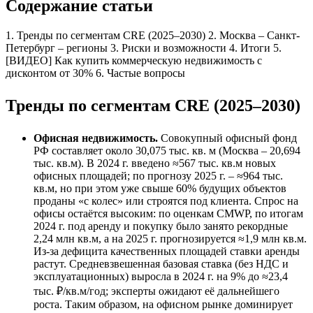
Содержание статьи
1. Тренды по сегментам CRE (2025–2030)
2. Москва – Санкт-
Петербург – регионы
3. Риски и возможности
4. Итоги
5.
[ВИДЕО] Как купить коммерческую недвижимость с
дисконтом от 30%
6. Частые вопросы
Тренды по сегментам CRE (2025–2030)
Офисная недвижимость.
Совокупный офисный фонд
РФ составляет около 30,075 тыс. кв. м (Москва – 20,694
тыс. кв.м). В 2024 г. введено ≈567 тыс. кв.м новых
офисных площадей; по прогнозу 2025 г. – ≈964 тыс.
кв.м, но при этом уже свыше 60% будущих объектов
проданы «с колес» или строятся под клиента. Спрос на
офисы остаётся высоким: по оценкам CMWP, по итогам
2024 г. под аренду и покупку было занято рекордные
2,24 млн кв.м, а на 2025 г. прогнозируется ≈1,9 млн кв.м.
Из-за дефицита качественных площадей ставки аренды
растут. Средневзвешенная базовая ставка (без НДС и
эксплуатационных) выросла в 2024 г. на 9% до ≈23,4
тыс. ₽/кв.м/год; эксперты ожидают её дальнейшего
роста. Таким образом, на офисном рынке доминирует