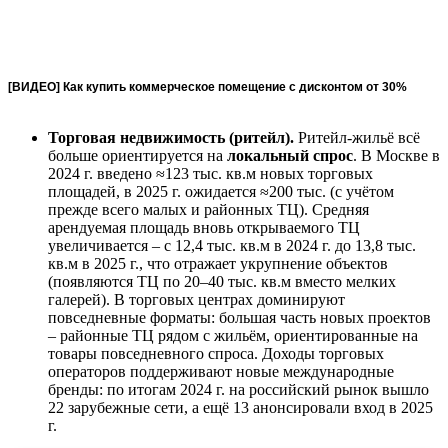
[ВИДЕО] Как купить коммерческое помещение с дисконтом от 30%
Торговая недвижимость (ритейл).
Ритейл-жильё всё
больше ориентируется на
локальный спрос
. В Москве в
2024 г. введено ≈123 тыс. кв.м новых торговых
площадей, в 2025 г. ожидается ≈200 тыс. (с учётом
прежде всего малых и районных ТЦ). Средняя
арендуемая площадь вновь открываемого ТЦ
увеличивается – с 12,4 тыс. кв.м в 2024 г. до 13,8 тыс.
кв.м в 2025 г., что отражает укрупнение объектов
(появляются ТЦ по 20–40 тыс. кв.м вместо мелких
галерей). В торговых центрах доминируют
повседневные форматы: большая часть новых проектов
– районные ТЦ рядом с жильём, ориентированные на
товары повседневного спроса. Доходы торговых
операторов поддерживают новые международные
бренды: по итогам 2024 г. на российский рынок вышло
22 зарубежные сети, а ещё 13 анонсировали вход в 2025
г.