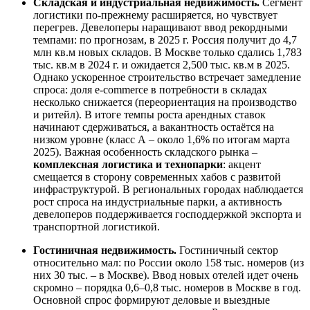
Складская и индустриальная недвижимость.
Сегмент
логистики по-прежнему расширяется, но чувствует
перегрев. Девелоперы наращивают ввод рекордными
темпами: по прогнозам, в 2025 г. Россия получит до 4,7
млн кв.м новых складов. В Москве только сдались 1,783
тыс. кв.м в 2024 г. и ожидается 2,500 тыс. кв.м в 2025.
Однако ускоренное строительство встречает замедление
спроса: доля e‑commerce в потребности в складах
несколько снижается (переориентация на производство
и ритейл). В итоге темпы роста арендных ставок
начинают сдерживаться, а вакантность остаётся на
низком уровне (класс А – около 1,6% по итогам марта
2025). Важная особенность складского рынка –
комплексная логистика и технопарки
: акцент
смещается в сторону современных хабов с развитой
инфраструктурой. В региональных городах наблюдается
рост спроса на индустриальные парки, а активность
девелоперов поддерживается господдержкой экспорта и
транспортной логистикой.
Гостиничная недвижимость.
Гостиничный сектор
относительно мал: по России около 158 тыс. номеров (из
них 30 тыс. – в Москве). Ввод новых отелей идет очень
скромно – порядка 0,6–0,8 тыс. номеров в Москве в год.
Основной спрос формируют деловые и выездные