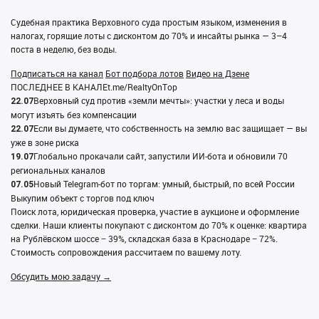
Судебная практика Верховного суда простым языком, изменения в
налогах, горящие лоты с дисконтом до 70% и инсайты рынка — 3–4
поста в неделю, без воды.
Подписаться на канал
Бот подбора лотов
Видео на Дзене
ПОСЛЕДНЕЕ В КАНАЛЕ
t.me/RealtyOnTop
Верховный суд против «земли мечты»: участки у леса и воды
22.07
могут изъять без компенсации
Если вы думаете, что собственность на землю вас защищает — вы
22.07
уже в зоне риска
Глобально прокачали сайт, запустили ИИ‑бота и обновили 70
19.07
региональных каналов
Новый Telegram‑бот по торгам: умный, быстрый, по всей России
07.05
Выкупим объект с торгов под ключ
Поиск лота, юридическая проверка, участие в аукционе и оформление
сделки. Наши клиенты покупают с дисконтом до 70% к оценке: квартира
на Рублёвском шоссе − 39%, складская база в Краснодаре − 72%.
Стоимость сопровождения рассчитаем по вашему лоту.
Обсудить мою задачу →