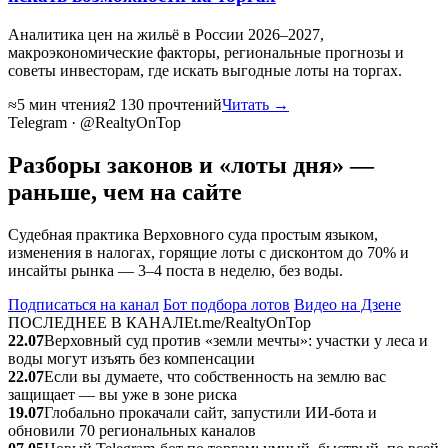
Аналитика цен на жильё в России 2026–2027,
макроэкономические факторы, региональные прогнозы и
советы инвесторам, где искать выгодные лоты на торгах.
≈5 мин чтения
2 130 прочтений
Читать →
Telegram · @RealtyOnTop
Разборы законов и «лоты дня» —
раньше, чем на сайте
Судебная практика Верховного суда простым языком,
изменения в налогах, горящие лоты с дисконтом до 70% и
инсайты рынка — 3–4 поста в неделю, без воды.
Подписаться на канал
Бот подбора лотов
Видео на Дзене
ПОСЛЕДНЕЕ В КАНАЛЕ
t.me/RealtyOnTop
22.07
Верховный суд против «земли мечты»: участки у леса и
воды могут изъять без компенсации
22.07
Если вы думаете, что собственность на землю вас
защищает — вы уже в зоне риска
19.07
Глобально прокачали сайт, запустили ИИ‑бота и
обновили 70 региональных каналов