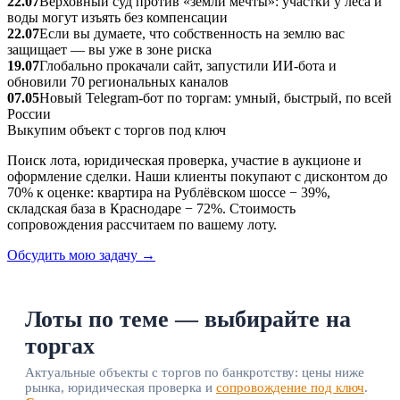
22.07
Верховный суд против «земли мечты»: участки у леса и
воды могут изъять без компенсации
22.07
Если вы думаете, что собственность на землю вас
защищает — вы уже в зоне риска
19.07
Глобально прокачали сайт, запустили ИИ‑бота и
обновили 70 региональных каналов
07.05
Новый Telegram‑бот по торгам: умный, быстрый, по всей
России
Выкупим объект с торгов под ключ
Поиск лота, юридическая проверка, участие в аукционе и
оформление сделки. Наши клиенты покупают с дисконтом до
70% к оценке: квартира на Рублёвском шоссе − 39%,
складская база в Краснодаре − 72%. Стоимость
сопровождения рассчитаем по вашему лоту.
Обсудить мою задачу →
Лоты по теме — выбирайте на
торгах
Актуальные объекты с торгов по банкротству: цены ниже
рынка, юридическая проверка и
сопровождение под ключ
.