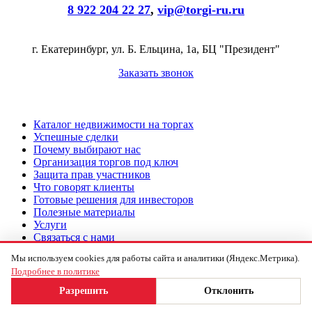
8 922 204 22 27
,
vip@torgi-ru.ru
г. Екатеринбург, ул. Б. Ельцина, 1а, БЦ "Президент"
Заказать звонок
Каталог недвижимости на торгах
Успешные сделки
Почему выбирают нас
Организация торгов под ключ
Защита прав участников
Что говорят клиенты
Готовые решения для инвесторов
Полезные материалы
Услуги
Связаться с нами
Мы используем cookies для работы сайта и аналитики (Яндекс.Метрика).
Подача заявки на торги под ключ
Как участвовать в торгах
Подробнее в политике
©2017-2026 TORGI-RU.RU Все права защищены
Разрешить
Отклонить
Политика конфиденциальности компании