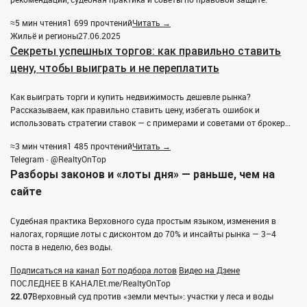
≈5 мин чтения
1 699 прочтений
Читать →
Жильё и регионы
27.06.2025
Секреты успешных торгов: как правильно ставить
цену, чтобы выиграть и не переплатить
Как выиграть торги и купить недвижимость дешевле рынка?
Рассказываем, как правильно ставить цену, избегать ошибок и
использовать стратегии ставок — с примерами и советами от брокер…
≈3 мин чтения
1 485 прочтений
Читать →
Telegram · @RealtyOnTop
Разборы законов и «лоты дня» — раньше, чем на
сайте
Судебная практика Верховного суда простым языком, изменения в
налогах, горящие лоты с дисконтом до 70% и инсайты рынка — 3–4
поста в неделю, без воды.
Подписаться на канал
Бот подбора лотов
Видео на Дзене
ПОСЛЕДНЕЕ В КАНАЛЕ
t.me/RealtyOnTop
Верховный суд против «земли мечты»: участки у леса и воды
22.07