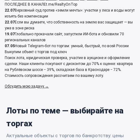
ПОСЛЕДНЕЕ В КАНАЛЕ
t.me/RealtyOnTop
22.07
Верховный суд против «земли мечты»: участки у леса и воды могут
изъять без компенсации
22.07
Если вы думаете, что собственность на землю вас защищает — вы
уже в зоне риска
19.07
Глобально прокачали сайт, запустили ИИ‑бота и обновили 70
региональных каналов
07.05
Новый Telegram‑бот по торгам: умный, быстрый, по всей России
Выкупим объект с торгов под ключ
Поиск лота, юридическая проверка, участие в аукционе и оформление
сделки. Наши клиенты покупают с дисконтом до 70% к оценке: квартира
на Рублёвском шоссе − 39%, складская база в Краснодаре − 72%.
Стоимость сопровождения рассчитаем по вашему лоту.
Обсудить мою задачу →
Лоты по теме — выбирайте на
торгах
Актуальные объекты с торгов по банкротству: цены