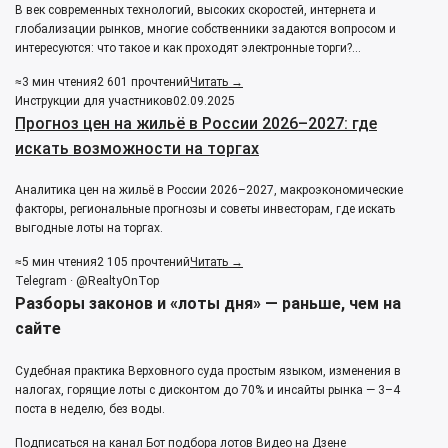
В век современных технологий, высоких скоростей, интернета и
глобализации рынков, многие собственники задаются вопросом и
интересуются: что такое и как проходят электронные торги?…
≈3 мин чтения
2 601 прочтений
Читать →
Инструкции для участников
02.09.2025
Прогноз цен на жильё в России 2026–2027: где
искать возможности на торгах
Аналитика цен на жильё в России 2026–2027, макроэкономические
факторы, региональные прогнозы и советы инвесторам, где искать
выгодные лоты на торгах.
≈5 мин чтения
2 105 прочтений
Читать →
Telegram · @RealtyOnTop
Разборы законов и «лоты дня» — раньше, чем на
сайте
Судебная практика Верховного суда простым языком, изменения в
налогах, горящие лоты с дисконтом до 70% и инсайты рынка — 3–4
поста в неделю, без воды.
Подписаться на канал
Бот подбора лотов
Видео на Дзене