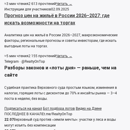
≈3 мин чтения
2 613 прочтений
Читать →
Инструкции для участников
02.09.2025
Прогноз цен на жильё в России 2026–2027: где
искать возможности на торгах
Аналитика цен на жильё в России 2026–2027, макроэкономические
факторы, региональные прогнозы и советы инвесторам, где искать
выгодные лоты на торгах.
≈5 мин чтения
2 155 прочтений
Читать →
Telegram · @RealtyOnTop
Разборы законов и «лоты дня» — раньше, чем на
сайте
Судебная практика Верховного суда простым языком, изменения в
налогах, горящие лоты с дисконтом до 70% и инсайты рынка — 3–4
поста в неделю, без воды.
Подписаться на канал
Бот подбора лотов
Видео на Дзене
ПОСЛЕДНЕЕ В КАНАЛЕ
t.me/RealtyOnTop
Верховный суд против «земли мечты»: участки у леса и воды
22.07
могут изъять без компенсации