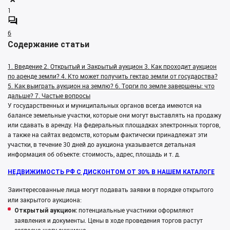
1
6
Содержание статьи
1. Введение
2. Открытый и Закрытый аукцион
3. Как проходит аукцион
по аренде земли?
4. Кто может получить гектар земли от государства?
5. Как выиграть аукцион на землю?
6. Торги по земле завершены: что
дальше?
7. Частые вопросы
У государственных и муниципальных органов всегда имеются на
балансе земельные участки, которые они могут выставлять на продажу
или сдавать в аренду. На федеральных площадках электронных торгов,
а также на сайтах ведомств, которым фактически принадлежат эти
участки, в течение 30 дней до аукциона указывается детальная
информация об объекте: стоимость, адрес, площадь и т. д.
НЕДВИЖИМОСТЬ РФ С ДИСКОНТОМ ОТ 30% В НАШЕМ КАТАЛОГЕ
Заинтересованные лица могут подавать заявки в порядке открытого
или закрытого аукциона:
потенциальные участники оформляют
Открытый аукцион:
заявления и документы. Цены в ходе проведения торгов растут